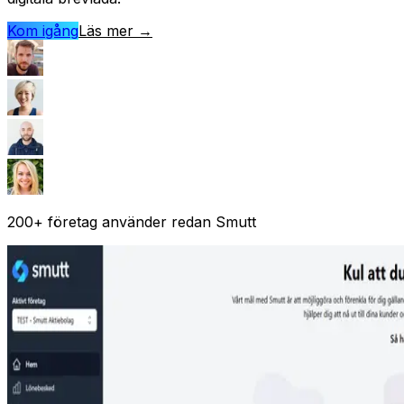
Kom igång
Läs mer
→
200+
företag använder redan Smutt